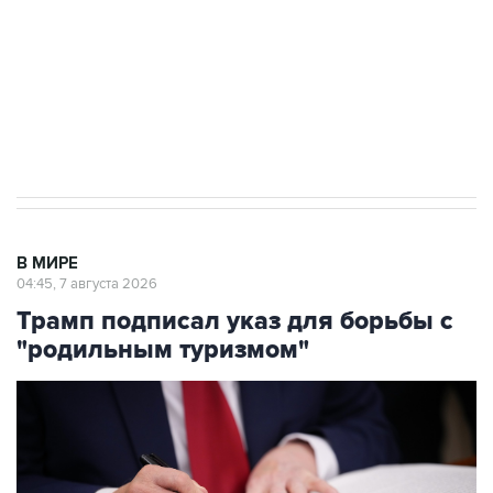
выходят на мировые рынки
Социальная реклама, АНО «Национальные приоритеты».
ИНН 7725383515 Erid: F7NfYUJCUneVdTRF8PRs
Аксенов сообщил о четвертом погибшем в
результате атаки ВСУ на Крым
В МИРЕ
04:45, 7 августа 2026
Трамп подписал указ для борьбы с
"родильным туризмом"