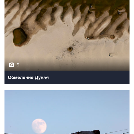
9
Обмеление Дуная