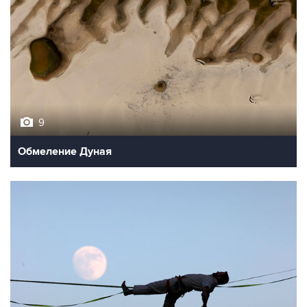
9
Обмеление Дуная