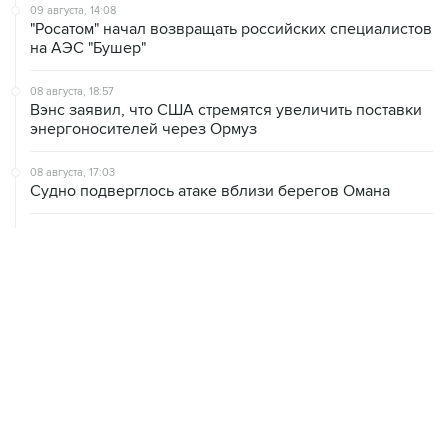
09 августа, 14:08
"Росатом" начал возвращать российских специалистов
на АЭС "Бушер"
08 августа, 18:57
Вэнс заявил, что США стремятся увеличить поставки
энергоносителей через Ормуз
08 августа, 17:03
Судно подверглось атаке вблизи берегов Омана
08 августа, 15:45
В "Газпроме" заявили, что ситуация с закачкой газа в
хранилища Европы усугубляется
08 августа, 15:21
Аракчи заявил, что Иран и Оман близки к соглашению
по Ормузскому проливу