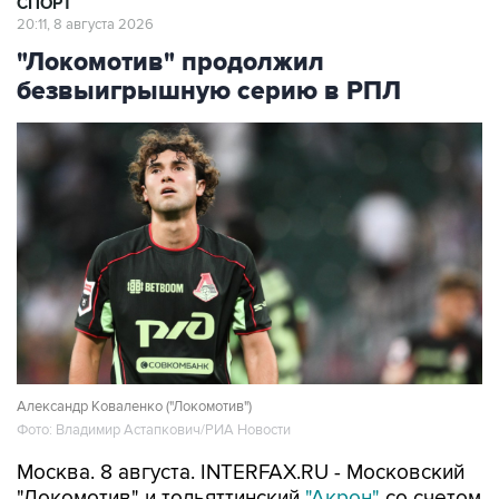
"Локомотив" продолжил
безвыигрышную серию в РПЛ
Александр Коваленко ("Локомотив")
Фото: Владимир Астапкович/РИА Новости
Москва. 8 августа. INTERFAX.RU - Московский
"Локомотив" и тольяттинский
"Акрон"
со счетом
0:0 завершили матч третьего тура чемпионата