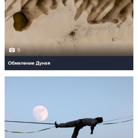
9
Обмеление Дуная