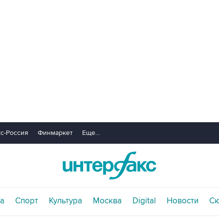
с-Россия
Финмаркет
Еще...
а
Спорт
Культура
Москва
Digital
Новости
С