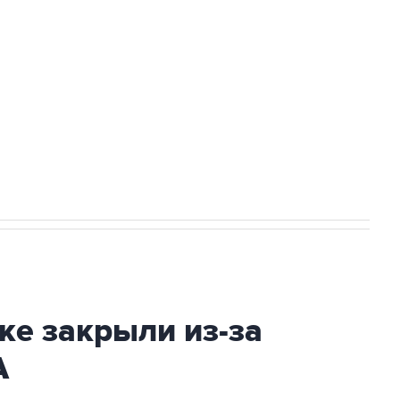
а службе у электросетевых объектов и
НН 7725383515 Erid: F7NfYUJCUneVdwcydK6A
2027 года импорт, выпуск и обращение
ке закрыли из-за
А