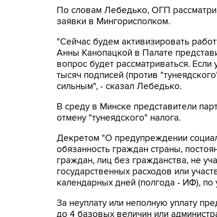
По словам Лебедько, ОГП рассматри
заявки в Мингорисполком.
"Сейчас будем активизировать работ
Анны Канопацкой в Палате представит
вопрос будет рассматриваться. Если у
тысяч подписей (против "тунеядского"
сильным", - сказал Лебедько.
В среду в Минске представители пар
отмену "тунеядского" налога.
Декретом "О предупреждении социал
обязанность граждан страны, посто
граждан, лиц без гражданства, не у
государственных расходов или участ
календарных дней (полгода - ИФ), по
За неуплату или неполную уплату пр
до 4 базовых величин или админист