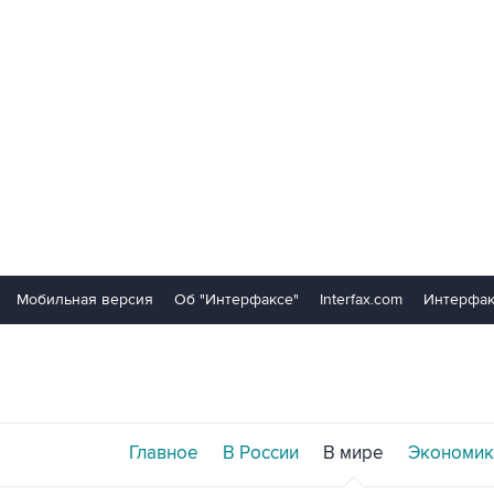
Мобильная версия
Об "Интерфаксе"
Interfax.com
Интерфак
Главное
В России
В мире
Экономик