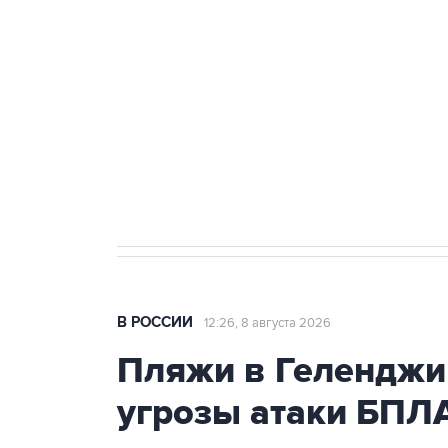
Беспилотные технологии и ИИ н
агрокомплексов
Социальная реклама, АНО «Национальные приоритеты».
И
Кабмин РФ разрешил до 1 июля 
бензина Евро 2, Евро 3, Евро 4
В РОССИИ
12:26, 8 августа 2026
Пляжи в Геленджи
угрозы атаки БПЛ