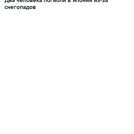
Два человека погибли в Японии из-за
снегопадов
04:31, 10 августа 2026
сообщил