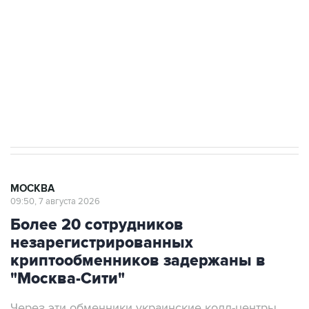
Беспилотные технологии и ИИ на службе у
электросетевых объектов и агрокомплексов
Социальная реклама, АНО «Национальные приоритеты».
ИНН 7725383515 Erid: F7NfYUJCUneVdwcydK6A
Аксенов сообщил о четвертом погибшем в
результате атаки ВСУ на Крым
МОСКВА
09:50, 7 августа 2026
Более 20 сотрудников
незарегистрированных
криптообменников задержаны в
"Москва-Сити"
Через эти обменники украинские колл-центры