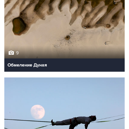
9
Обмеление Дуная