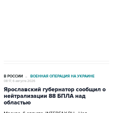
Как российские медицинские технологии
выходят на мировые рынки
Социальная реклама, АНО «Национальные приоритеты».
ИНН 7725383515 Erid: F7NfYUJCUneVdTRF8PRs
Трамп заявил, что переговоры с Ираном
начнутся в понедельник
В РОССИИ
ВОЕННАЯ ОПЕРАЦИЯ НА УКРАИНЕ
→
08:17, 6 августа 2026
Ярославский губернатор сообщил о
нейтрализации 88 БПЛА над
областью