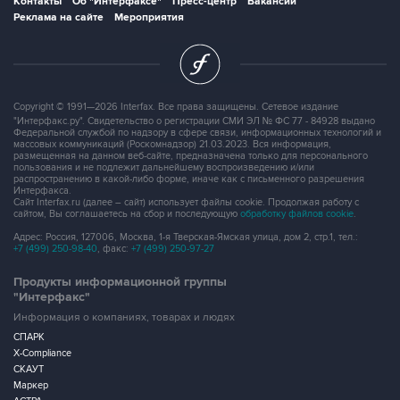
Copyright © 1991—2026 Interfax. Все права защищены. Сетевое издание
"Интерфакс.ру". Свидетельство о регистрации СМИ ЭЛ № ФС 77 - 84928 выдано
Федеральной службой по надзору в сфере связи, информационных технологий и
массовых коммуникаций (Роскомнадзор) 21.03.2023. Вся информация,
размещенная на данном веб-сайте, предназначена только для персонального
пользования и не подлежит дальнейшему воспроизведению и/или
распространению в какой-либо форме, иначе как с письменного разрешения
Интерфакса.
Сайт Interfax.ru (далее – сайт) использует файлы cookie. Продолжая работу с
сайтом, Вы соглашаетесь на сбор и последующую
обработку файлов cookie
.
Адрес: Россия, 127006, Москва, 1-я Тверская-Ямская улица, дом 2, стр.1, тел.:
+7 (499) 250-98-40
, факс:
+7 (499) 250-97-27
Продукты информационной группы
"Интерфакс"
Информация о компаниях, товарах и людях
СПАРК
X-Compliance
СКАУТ
Маркер
АСТРА
Новости и рынки