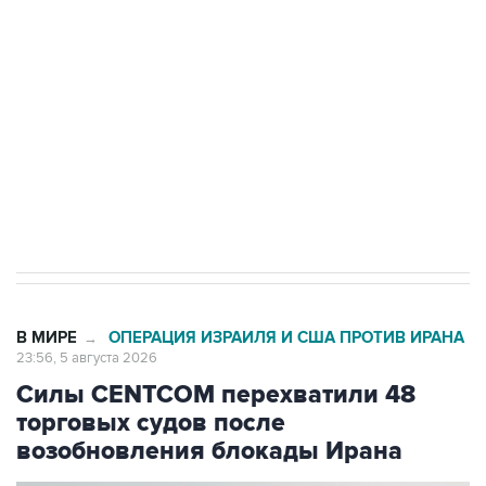
одних руках все службы тыла Минобороны
Как российские медицинские технологии
выходят на мировые рынки
Социальная реклама, АНО «Национальные приоритеты».
ИНН 7725383515 Erid: F7NfYUJCUneVdTRF8PRs
Трамп заявил, что переговоры с Ираном
начнутся в понедельник
В МИРЕ
ОПЕРАЦИЯ ИЗРАИЛЯ И США ПРОТИВ ИРАНА
→
23:56, 5 августа 2026
Силы CENTCOM перехватили 48
торговых судов после
возобновления блокады Ирана