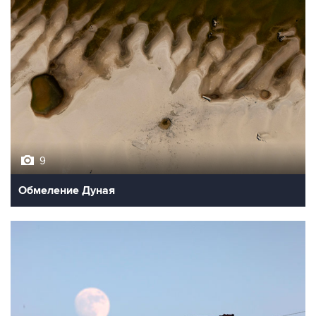
9
Обмеление Дуная