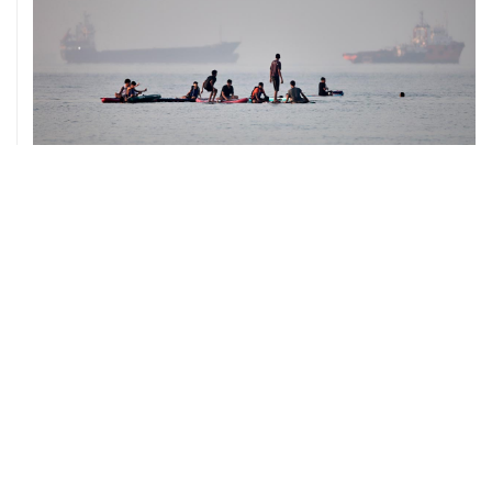
05 августа, 20:30
Что произошло за день: среда, 5 августа
05 августа, 20:03
Абхазия осталась без электроснабжения из-за аварии
на ИнгурГЭС
05 августа, 18:35
Нидерланды официально поддержали выдвижение
Кнота кандидатом на пост главы ЕЦБ
05 августа, 18:30
Brent подешевела до $78,5 за баррель