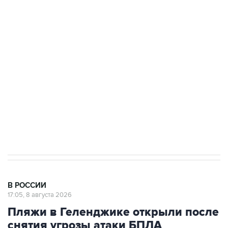
подростков, готовивших теракт на объекте
Росгвардии
Беспилотные технологии и ИИ на службе у
электросетевых объектов и агрокомплексов
Социальная реклама, АНО «Национальные приоритеты».
ИНН 7725383515 Erid: F7NfYUJCUneVdwcydK6A
Кабмин РФ разрешил до 1 июля 2027 года
импорт, выпуск и обращение бензина Евро 2,
Евро 3, Евро 4
В РОССИИ
17:05, 8 августа 2026
Пляжи в Геленджике открыли после
снятия угрозы атаки БПЛА