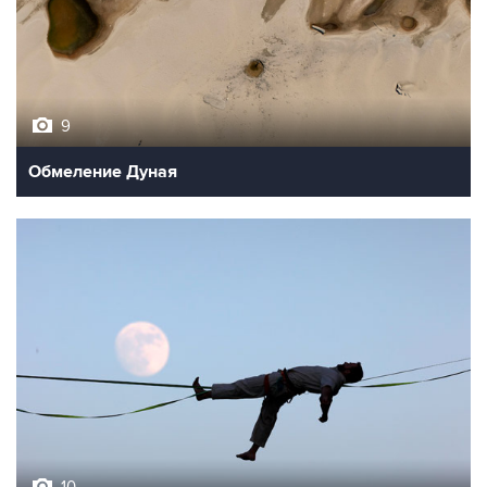
9
Обмеление Дуная
10