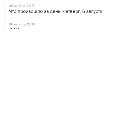
06 августа, 20:30
Что произошло за день: четверг, 6 августа
06 августа, 19:38
США расширили санкционные списки, связанные с
Кубой
06 августа, 18:19
Хуситы подтвердили, что нанесли удары по
правительственным силам Йемена
ХРОНИКИ СОБЫТИЙ
❮
❯