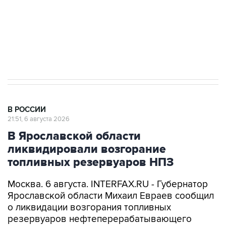
Социальная реклама, АНО «Национальные приоритеты».
ИНН 7725383515 Erid: F7NfYUJCUneVdTRF8PRs
Аксенов сообщил о четвертом погибшем в
результате атаки ВСУ на Крым
В РОССИИ
21:51, 6 августа 2026
В Ярославской области
ликвидировали возгорание
топливных резервуаров НПЗ
Москва. 6 августа. INTERFAX.RU - Губернатор
Ярославской области Михаил Евраев сообщил
о ликвидации возгорания топливных
резервуаров нефтеперерабатывающего