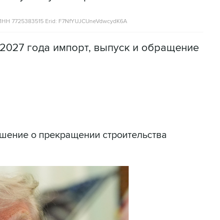
НН 7725383515 Erid: F7NfYUJCUneVdwcydK6A
2027 года импорт, выпуск и обращение
шение о прекращении строительства