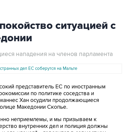
покойство ситуацией с
едонии
иеся нападения на членов парламента
странных дел ЕС соберутся на Мальте
ысокий представитель ЕС по иностранным
окомиссии по политике соседства и
оханнес Хан осудили продолжающиеся
толице Македонии Скопье.
енно неприемлемы, и мы призываем к
ерство внутренних дел и полиция должны