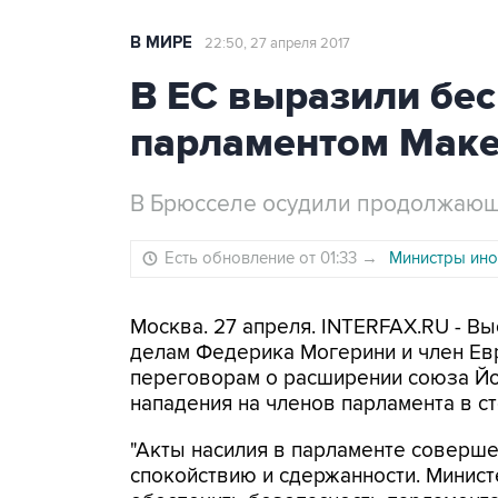
В МИРЕ
22:50, 27 апреля 2017
В ЕС выразили бес
парламентом Мак
В Брюсселе осудили продолжающ
Есть обновление от 01:33
→
Министры ино
Москва. 27 апреля. INTERFAX.RU - В
делам Федерика Могерини и член Евр
переговорам о расширении союза Й
нападения на членов парламента в с
"Акты насилия в парламенте соверш
спокойствию и сдержанности. Минист