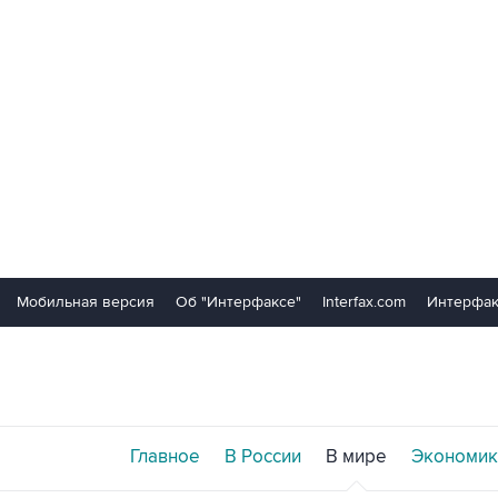
Мобильная версия
Об "Интерфаксе"
Interfax.com
Интерфак
Главное
В России
В мире
Экономик