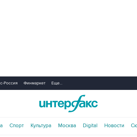
с-Россия
Финмаркет
Еще...
а
Спорт
Культура
Москва
Digital
Новости
С