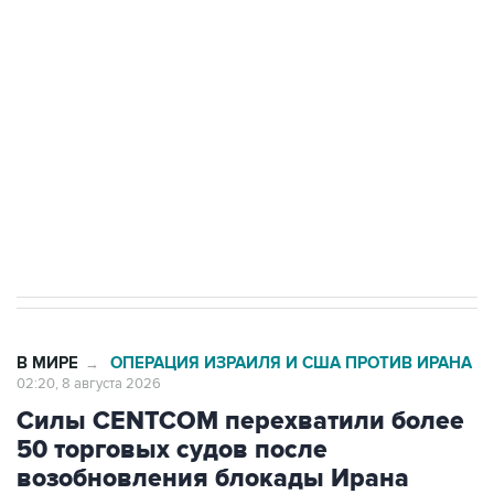
Беспилотные технологии и ИИ на службе у
электросетевых объектов и агрокомплексов
Социальная реклама, АНО «Национальные приоритеты».
ИНН 7725383515 Erid: F7NfYUJCUneVdwcydK6A
Кабмин РФ разрешил до 1 июля 2027 года
импорт, выпуск и обращение бензина Евро 2,
Евро 3, Евро 4
В МИРЕ
ОПЕРАЦИЯ ИЗРАИЛЯ И США ПРОТИВ ИРАНА
→
02:20, 8 августа 2026
Силы CENTCOM перехватили более
50 торговых судов после
возобновления блокады Ирана