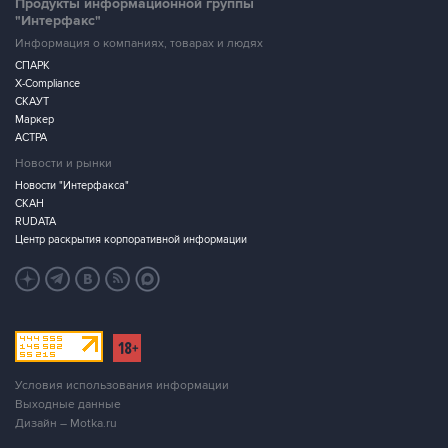
Продукты информационной группы
"Интерфакс"
Информация о компаниях, товарах и людях
СПАРК
X-Compliance
СКАУТ
Маркер
АСТРА
Новости и рынки
Новости "Интерфакса"
СКАН
RUDATA
Центр раскрытия корпоративной информации
Условия использования информации
Выходные данные
Дизайн – Motka.ru