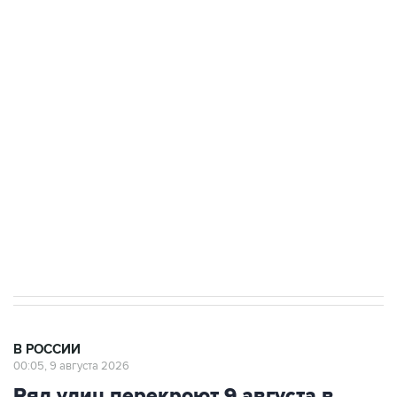
Промышленное предприятие в Самарской
области подверглось атаке БПЛА
Беспилотные технологии и ИИ на службе у
электросетевых объектов и агрокомплексов
Социальная реклама, АНО «Национальные приоритеты».
ИНН 7725383515 Erid: F7NfYUJCUneVdwcydK6A
Кабмин РФ разрешил до 1 июля 2027 года
импорт, выпуск и обращение бензина Евро 2,
Евро 3, Евро 4
В РОССИИ
00:05, 9 августа 2026
Ряд улиц перекроют 9 августа в