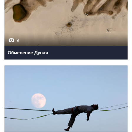
9
Обмеление Дуная