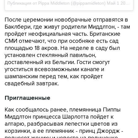
Публикация от Pippa Middleton (@pippamidleton)
Май 1 2017 в 7:15 PDT
После церемонии новобрачные отправятся в
Баклбери, где живут родители Миддлтон, - там
пройдет неофициальная часть. Британские
СМИ отмечают, что при особняке есть сад
площадью 18 акров. На неделе в саду был
установлен стеклянный павильон,
доставленный из Бельгии. Гости смогут
угоститься всевозможными канапе и
шампанским перед тем, как пройдет
свадебный завтрак.
Приглашенные
Как сообщалось ранее, племянница Пиппы
Миддлтон принцесса Шарлотта пойдет к
алтарю, разбрасывая лепестки цветов из
корзинки, а ее племянник - принц Джордж -