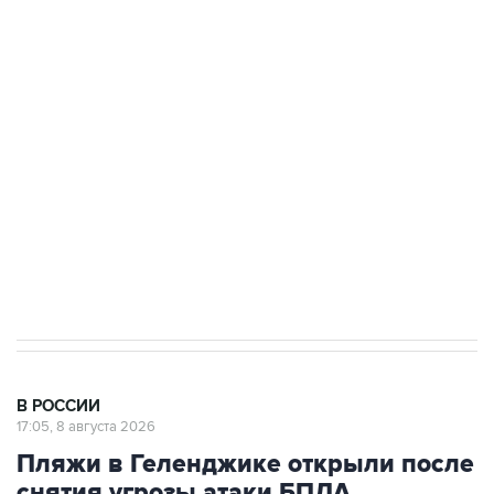
подростков, готовивших теракт на объекте
Росгвардии
Беспилотные технологии и ИИ на службе у
электросетевых объектов и агрокомплексов
Социальная реклама, АНО «Национальные приоритеты».
ИНН 7725383515 Erid: F7NfYUJCUneVdwcydK6A
Кабмин РФ разрешил до 1 июля 2027 года
импорт, выпуск и обращение бензина Евро 2,
Евро 3, Евро 4
В РОССИИ
17:05, 8 августа 2026
Пляжи в Геленджике открыли после
снятия угрозы атаки БПЛА