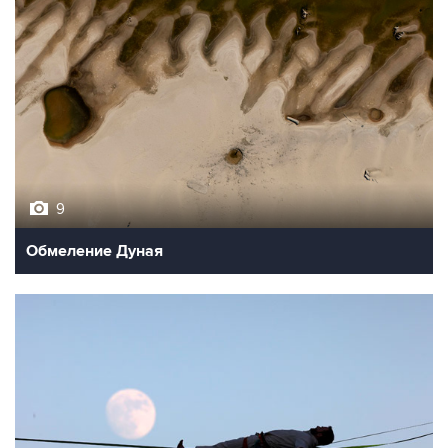
9
Обмеление Дуная