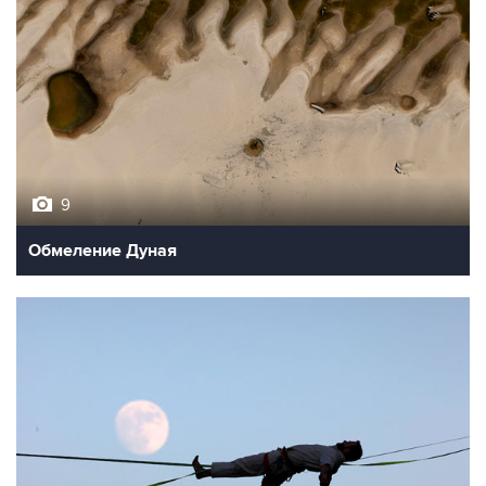
9
Обмеление Дуная