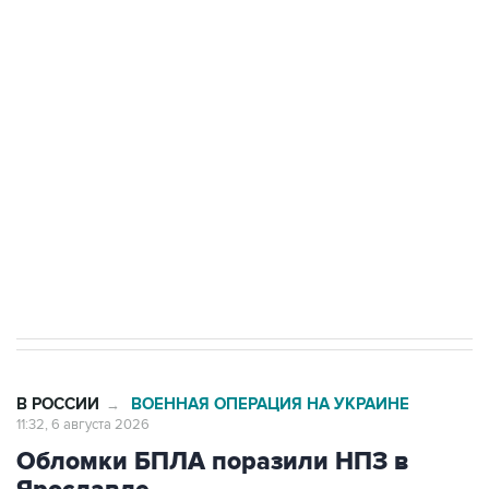
Путин сообщил о решении сосредоточить в
одних руках все службы тыла Минобороны
Как российские медицинские технологии
выходят на мировые рынки
Социальная реклама, АНО «Национальные приоритеты».
ИНН 7725383515 Erid: F7NfYUJCUneVdTRF8PRs
Трамп заявил, что переговоры с Ираном
начнутся в понедельник
В РОССИИ
ВОЕННАЯ ОПЕРАЦИЯ НА УКРАИНЕ
→
11:32, 6 августа 2026
Обломки БПЛА поразили НПЗ в