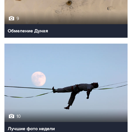
9
Обмеление Дуная
10
Лучшие фото недели