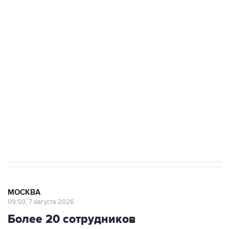
ФСБ сообщила о задержании в Приморье
подростков, готовивших теракт на объекте
Росгвардии
Беспилотные технологии и ИИ на службе у
электросетевых объектов и агрокомплексов
Социальная реклама, АНО «Национальные приоритеты».
ИНН 7725383515 Erid: F7NfYUJCUneVdwcydK6A
Аксенов сообщил о четвертом погибшем в
результате атаки ВСУ на Крым
МОСКВА
09:50, 7 августа 2026
Более 20 сотрудников