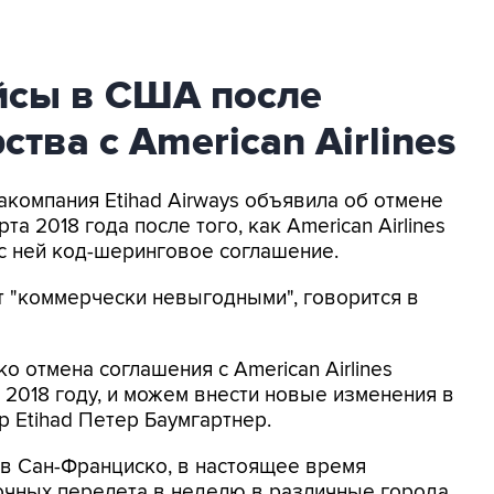
ейсы в США после
тва с American Airlines
акомпания Etihad Airways объявила об отмене
та 2018 года после того, как American Airlines
с ней код-шеринговое соглашение.
т "коммерчески невыгодными", говорится в
 отмена соглашения с American Airlines
 2018 году, и можем внести новые изменения в
р Etihad Петер Баумгартнер.
ь в Сан-Франциско, в настоящее время
очных перелета в неделю в различные города