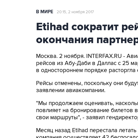
В МИРЕ
20:15, 2 ноября 2017
Etihad сократит р
окончания партнерс
Москва. 2 ноября. INTERFAX.RU - Ави
рейсов из Абу-Даби в Даллас с 25 мар
в одностороннем порядке расторгла 
Рейсы отменены, поскольку они буду
заявлении авиакомпании.
"Мы продолжаем оценивать, насколько
повлияет на бронирование билетов в
свои маршруты", - заявил гендиректо
Месяц назад Etihad перестала летат
компания осуществляет 42 беспосад