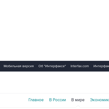
Мобильная версия
Об "Интерфаксе"
Interfax.com
Интерфак
Главное
В России
В мире
Экономик