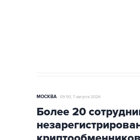
Беспилотные технологии и ИИ н
агрокомплексов
Социальная реклама, АНО «Национальные приоритеты».
И
Аксенов сообщил о четвертом п
Крым
МОСКВА
09:50, 7 августа 2026
Более 20 сотрудни
незарегистрирова
криптообменников