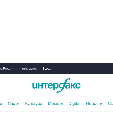
с-Россия
Финмаркет
Еще...
а
Спорт
Культура
Москва
Digital
Новости
С