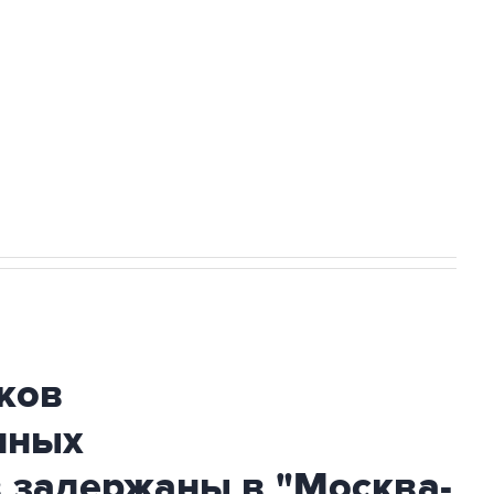
а службе у электросетевых объектов и
НН 7725383515 Erid: F7NfYUJCUneVdwcydK6A
огибшем в результате атаки ВСУ на
ков
нных
 задержаны в "Москва-