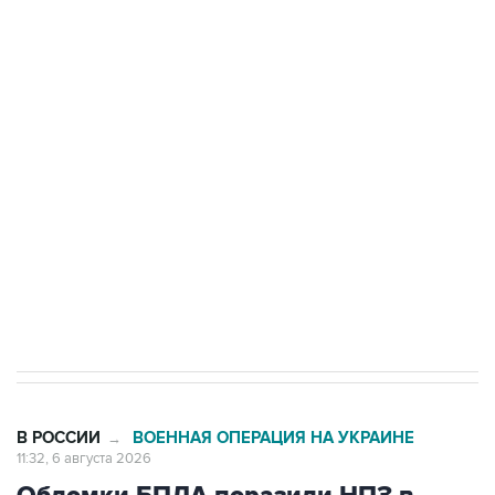
БПЛА на автомобиль в Удмуртии
Путин сообщил о решении сосредоточить в
одних руках все службы тыла Минобороны
Как российские медицинские технологии
выходят на мировые рынки
Социальная реклама, АНО «Национальные приоритеты».
ИНН 7725383515 Erid: F7NfYUJCUneVdTRF8PRs
Трамп заявил, что переговоры с Ираном
начнутся в понедельник
В РОССИИ
ВОЕННАЯ ОПЕРАЦИЯ НА УКРАИНЕ
→
11:32, 6 августа 2026