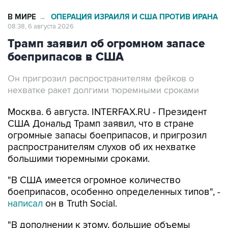
В МИРЕ
ОПЕРАЦИЯ ИЗРАИЛЯ И США ПРОТИВ ИРАНА
→
08:38, 6 августа 2026
Трамп заявил об огромном запасе
боеприпасов в США
Он пригрозил распространителям фейков о
нехватке ракет долгими тюремными сроками
Москва. 6 августа. INTERFAX.RU - Президент
США Дональд Трамп заявил, что в стране
огромные запасы боеприпасов, и пригрозил
распространителям слухов об их нехватке
большими тюремными сроками.
"В США имеется огромное количество
боеприпасов, особенно определенных типов", -
написал
он в Truth Social.
"В дополнении к этому, большие объемы