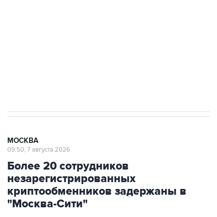
Как российские медицинские технологии
выходят на мировые рынки
Социальная реклама, АНО «Национальные приоритеты».
ИНН 7725383515 Erid: F7NfYUJCUneVdTRF8PRs
Аксенов сообщил о четвертом погибшем в
результате атаки ВСУ на Крым
МОСКВА
09:50, 7 августа 2026
Более 20 сотрудников
незарегистрированных
криптообменников задержаны в
"Москва-Сити"