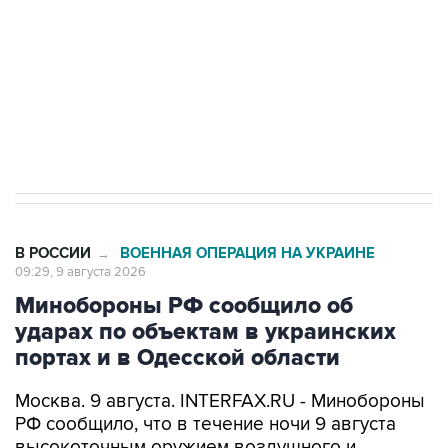
электросетевых объектов и агрокомплексов
Социальная реклама, АНО «Национальные приоритеты».
ИНН 7725383515 Erid: F7NfYUJCUneVdwcydK6A
Кабмин РФ разрешил до 1 июля 2027 года
импорт, выпуск и обращение бензина Евро 2,
Евро 3, Евро 4
В РОССИИ
ВОЕННАЯ ОПЕРАЦИЯ НА УКРАИНЕ
→
09:29, 9 августа 2026
Минобороны РФ сообщило об
ударах по объектам в украинских
портах и в Одесской области
Москва. 9 августа. INTERFAX.RU - Минобороны
РФ сообщило, что в течение ночи 9 августа
высокоточным оружием воздушного и