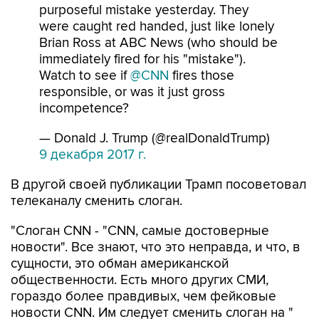
purposeful mistake yesterday. They
were caught red handed, just like lonely
Brian Ross at ABC News (who should be
immediately fired for his "mistake").
Watch to see if
@CNN
fires those
responsible, or was it just gross
incompetence?
— Donald J. Trump (@realDonaldTrump)
9 декабря 2017 г.
В другой своей публикации Трамп посоветовал
телеканалу сменить слоган.
"Слоган CNN - "CNN, самые достоверные
новости". Все знают, что это неправда, и что, в
сущности, это обман американской
общественности. Есть много других СМИ,
гораздо более правдивых, чем фейковые
новости CNN. Им следует сменить слоган на "