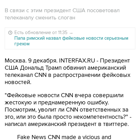
В связи с этим президент США посоветовал
телеканалу сменить слоган
Есть обновление от 11:35
→
Папа римский назвал фейковые новости серьезным
грехом
Москва. 9 декабря. INTERFAX.RU - Президент
США Дональд Трамп обвинил американский
телеканал CNN в распространении фейковых
новостей.
"Фейковые новости CNN вчера совершили
жестокую и преднамеренную ошибку.
Посмотрим, уволит ли CNN ответственных за
это, или это была просто некомпетентность?" -
написал американский президент в твиттере.
Fake News CNN made a vicious and