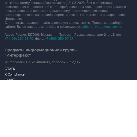
массовых коммуникаций (Роскомнадзор) 21.03.2023. Вся информация,
размещенная на данном веб-сайте, предназначена только для персонального
пользования и не подлежит дальнейшему воспроизведению и/или
распространению в какой-либо форме, иначе как с письменного разрешения
Интерфакса.
Сайт Interfax.ru (далее – сайт) использует файлы cookie. Продолжая работу с
сайтом, Вы соглашаетесь на сбор и последующую
обработку файлов cookie
.
Адрес: Россия, 127006, Москва, 1-я Тверская-Ямская улица, дом 2, стр.1, тел.:
+7 (499) 250-98-40
, факс:
+7 (499) 250-97-27
Продукты информационной группы
"Интерфакс"
Информация о компаниях, товарах и людях
СПАРК
X-Compliance
СКАУТ
Маркер
АСТРА
Новости и рынки
Новости "Интерфакса"
СКАН
RUDATA
Центр раскрытия корпоративной информации