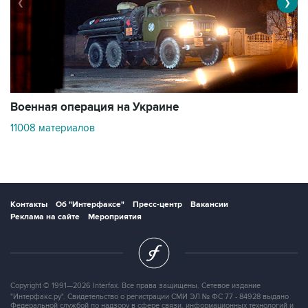
❮
❯
Военная операция на Украине
О
11008 материалов
3
Контакты
Об "Интерфаксе"
Пресс-центр
Вакансии
Реклама на сайте
Мероприятия
Copyright © 1991—2026 Interfax. Все права защищены. Сетевое издание
"Интерфакс.ру". Свидетельство о регистрации СМИ ЭЛ № ФС 77 - 84928 выдано
Федеральной службой по надзору в сфере связи, информационных технологий и