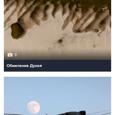
9
Обмеление Дуная