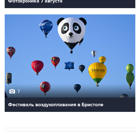
Фотохроника 7 августа
7
Фестиваль воздухоплавания в Бристоле