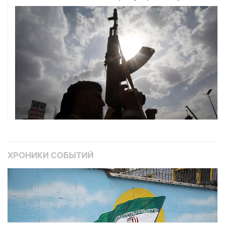
ХРОНИКИ СОБЫТИЙ
❮
❯