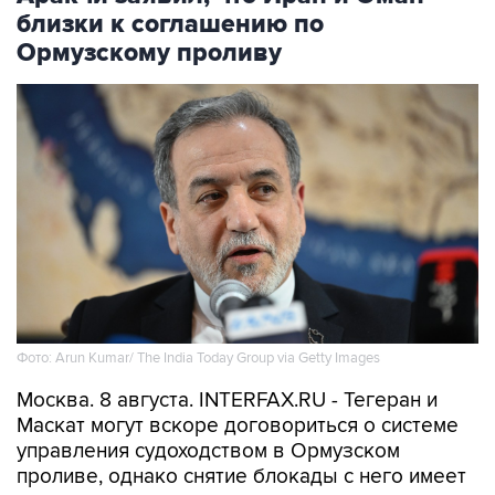
близки к соглашению по
Ормузскому проливу
Фото: Arun Kumar/ The India Today Group via Getty Images
Москва. 8 августа. INTERFAX.RU - Тегеран и
Маскат могут вскоре договориться о системе
управления судоходством в Ормузском
проливе, однако снятие блокады с него имеет