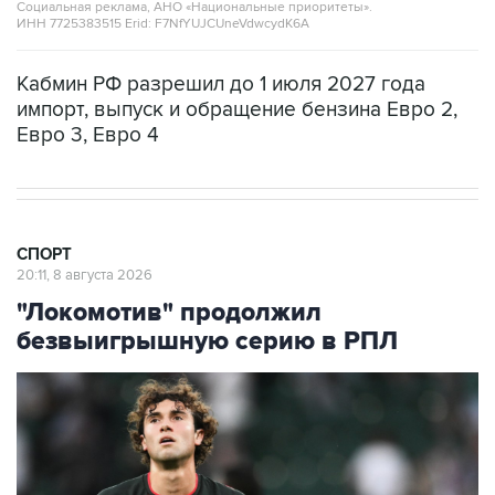
Социальная реклама, АНО «Национальные приоритеты».
ИНН 7725383515 Erid: F7NfYUJCUneVdwcydK6A
Кабмин РФ разрешил до 1 июля 2027 года
импорт, выпуск и обращение бензина Евро 2,
Евро 3, Евро 4
СПОРТ
20:11, 8 августа 2026
"Локомотив" продолжил
безвыигрышную серию в РПЛ