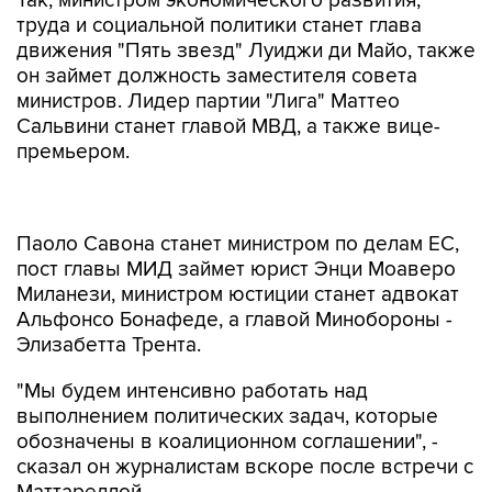
Так, министром экономического развития,
труда и социальной политики станет глава
движения "Пять звезд" Луиджи ди Майо, также
он займет должность заместителя совета
министров. Лидер партии "Лига" Маттео
Сальвини станет главой МВД, а также вице-
премьером.
Паоло Савона станет министром по делам ЕС,
пост главы МИД займет юрист Энци Моаверо
Миланези, министром юстиции станет адвокат
Альфонсо Бонафеде, а главой Минобороны -
Элизабетта Трента.
"Мы будем интенсивно работать над
выполнением политических задач, которые
обозначены в коалиционном соглашении", -
сказал он журналистам вскоре после встречи с
Маттареллой.