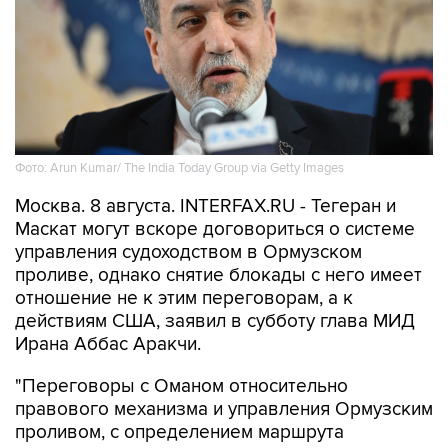
Фото: Arun Kumar/ The India Today Group via Getty Images
Москва. 8 августа. INTERFAX.RU - Тегеран и
Маскат могут вскоре договориться о системе
управления судоходством в Ормузском
проливе, однако снятие блокады с него имеет
отношение не к этим переговорам, а к
действиям США, заявил в субботу глава МИД
Ирана Аббас Аракчи.
"Переговоры с Оманом относительно
правового механизма и управления Ормузским
проливом, с определением маршрута
движения судов через него, идут, и мы очень
близки к соглашению", - приводит агентство