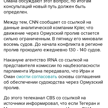
определен.
Между тем, CNN сообщает со ссылкой на
данные аналитической компании Kpler, что
движение через Ормузский пролив остается
сильно ограниченным. В пятницу его миновали
восемь судов. До начала конфликта в регионе
пролив проходило ежедневно 130 - 140 судов.
Накануне агентство IRNA со ссылкой на
представителя комиссии по нацбезопасности
парламента Ирана передавало, что Иран и
Оман
смогли согласовать
основы соглашения
об обеспечении судоходства через Ормузский
пролив.
До этого телеканал CBS со ссылкой на
источники информировал, что если Тегеран и
Маскат смогут договориться, Иран и США
вернутся за стол переговоров с соблюдением