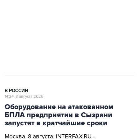
электросетевых объектов и агрокомплексов
Социальная реклама, АНО «Национальные приоритеты».
ИНН 7725383515 Erid: F7NfYUJCUneVdwcydK6A
Кабмин РФ разрешил до 1 июля 2027 года
импорт, выпуск и обращение бензина Евро 2,
Евро 3, Евро 4
В РОССИИ
14:24, 8 августа 2026
Оборудование на атакованном
БПЛА предприятии в Сызрани
запустят в кратчайшие сроки
Москва. 8 августа. INTERFAX.RU -
Оборудование, которое пытались вывести из
строя атакой БПЛА на одном из самарских