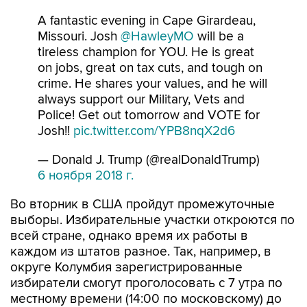
A fantastic evening in Cape Girardeau,
Missouri. Josh
@HawleyMO
will be a
tireless champion for YOU. He is great
on jobs, great on tax cuts, and tough on
crime. He shares your values, and he will
always support our Military, Vets and
Police! Get out tomorrow and VOTE for
Josh!!
pic.twitter.com/YPB8nqX2d6
— Donald J. Trump (@realDonaldTrump)
6 ноября 2018 г.
Во вторник в США пройдут промежуточные
выборы. Избирательные участки откроются по
всей стране, однако время их работы в
каждом из штатов разное. Так, например, в
округе Колумбия зарегистрированные
избиратели смогут проголосовать с 7 утра по
местному времени (14:00 по московскому) до