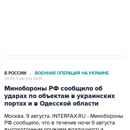
ИНН 7725383515 Erid: F7NfYUJCUneVdwcydK6A
Кабмин РФ разрешил до 1 июля 2027 года
импорт, выпуск и обращение бензина Евро 2,
Евро 3, Евро 4
В РОССИИ
ВОЕННАЯ ОПЕРАЦИЯ НА УКРАИНЕ
→
09:29, 9 августа 2026
Минобороны РФ сообщило об
ударах по объектам в украинских
портах и в Одесской области
Москва. 9 августа. INTERFAX.RU - Минобороны
РФ сообщило, что в течение ночи 9 августа
высокоточным оружием воздушного и
наземного базирования, а также ударными