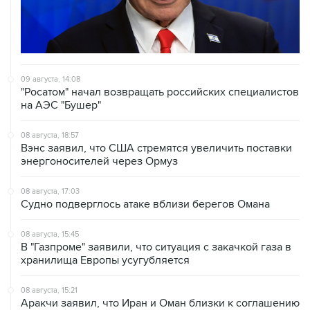
09 августа, 14:08
"Росатом" начал возвращать российских специалистов
на АЭС "Бушер"
08 августа, 18:57
Вэнс заявил, что США стремятся увеличить поставки
энергоносителей через Ормуз
08 августа, 17:03
Судно подверглось атаке вблизи берегов Омана
08 августа, 15:45
В "Газпроме" заявили, что ситуация с закачкой газа в
хранилища Европы усугубляется
08 августа, 15:21
Аракчи заявил, что Иран и Оман близки к соглашению
по Ормузскому проливу