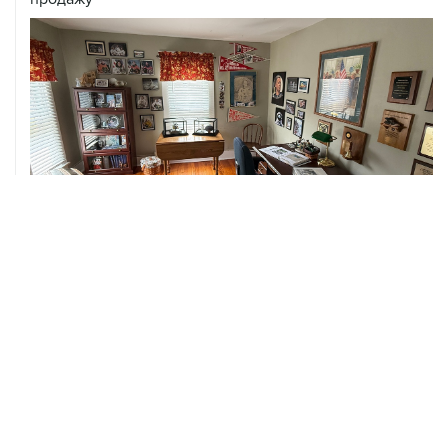
06 августа, 03:39
Трамп потребовал у Хегсета объяснений из-за
нехватки боеприпасов
06 августа, 02:43
Пезешкиан назвал последние два года самыми
сложными для Ирана со времен Исламской
революции