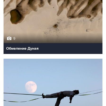
9
Обмеление Дуная