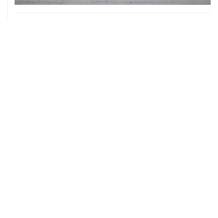
05 августа, 20:30
Что произошло за день: среда, 5 августа
05 августа, 20:03
Абхазия осталась без электроснабжения из-за аварии
на ИнгурГЭС
ХРОНИКИ СОБЫТИЙ
❮
❯