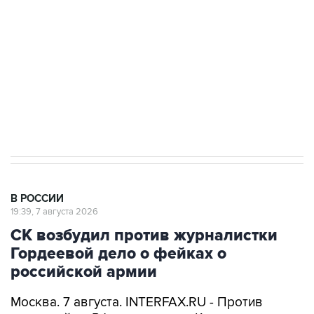
Беспилотные технологии и ИИ на службе у
электросетевых объектов и агрокомплексов
Социальная реклама, АНО «Национальные приоритеты».
ИНН 7725383515 Erid: F7NfYUJCUneVdwcydK6A
Аксенов сообщил о четвертом погибшем в
результате атаки ВСУ на Крым
В РОССИИ
19:39, 7 августа 2026
СК возбудил против журналистки
Гордеевой дело о фейках о
российской армии
Москва. 7 августа. INTERFAX.RU - Против