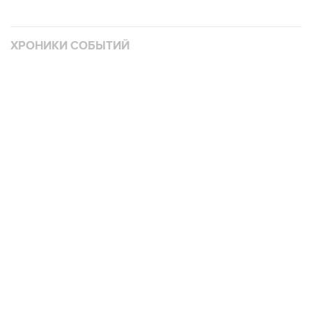
ХРОНИКИ СОБЫТИЙ
❮
❯
В
Операция Израиля и США против Ирана
11
3492 материалов