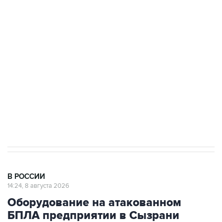
Промышленное предприятие в Самарской
области подверглось атаке БПЛА
Беспилотные технологии и ИИ на службе у
электросетевых объектов и агрокомплексов
Социальная реклама, АНО «Национальные приоритеты».
ИНН 7725383515 Erid: F7NfYUJCUneVdwcydK6A
Кабмин РФ разрешил до 1 июля 2027 года
импорт, выпуск и обращение бензина Евро 2,
Евро 3, Евро 4
В РОССИИ
14:24, 8 августа 2026
Оборудование на атакованном
БПЛА предприятии в Сызрани