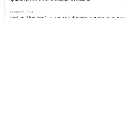
08 августа, 11:04
Тайфун "Долфин" достиг юга Японии, пострадали пять
человек
08 августа, 10:30
Йеменские войска нанесли ряд ударов по хуситам
08 августа, 08:30
Что случилось этой ночью: суббота, 8 августа