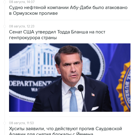
08 августа, 14:07
Судно нефтяной компании Абу-Даби было атаковано
в Ормузском проливе
08 августа, 12:23
Сенат США утвердил Тодда Бланша на пост
генпрокурора страны
08 августа, 11:53
Хуситы заявили, что действуют против Саудовской
Аравии для снятия блокады с Йемена