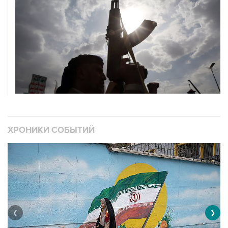
ХРОНИКИ СОБЫТИЙ
❮
❯