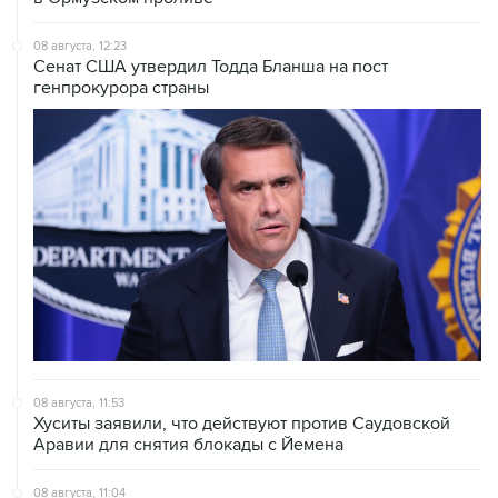
Сенат США утвердил Тодда Бланша на пост
генпрокурора страны
08 августа, 11:53
Хуситы заявили, что действуют против Саудовской
Аравии для снятия блокады с Йемена
08 августа, 11:04
Тайфун "Долфин" достиг юга Японии, пострадали пять
человек