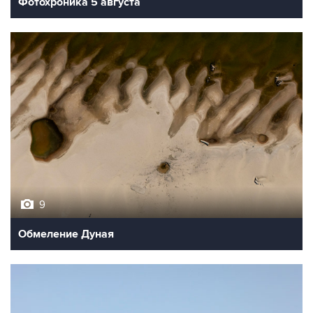
9
Обмеление Дуная