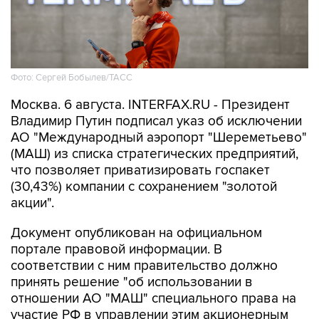
Фото: Сергей Бобылев/ТАСС
Москва. 6 августа. INTERFAX.RU - Президент
Владимир Путин подписал указ об исключении
АО "Международный аэропорт "Шереметьево"
(МАШ) из списка стратегических предприятий,
что позволяет приватизировать госпакет
(30,43%) компании с сохранением "золотой
акции".
Документ опубликован на официальном
портале правовой информации. В
соответствии с ним правительство должно
принять решение "об использовании в
отношении АО "МАШ" специального права на
участие РФ в управлении этим акционерным
обществом ("золотой акции")" по закону о
приватизации государственного и