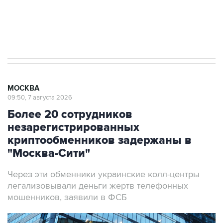
Аксенов сообщил о четвертом погибшем в
результате атаки ВСУ на Крым
МОСКВА
09:50, 7 августа 2026
Более 20 сотрудников
незарегистрированных
криптообменников задержаны в
"Москва-Сити"
Через эти обменники украинские колл-центры
легализовывали деньги жертв телефонных
мошенников, заявили в ФСБ