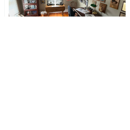
06 августа, 03:39
Трамп потребовал у Хегсета объяснений из-за
нехватки боеприпасов
06 августа, 02:43
Пезешкиан назвал последние два года самыми
сложными для Ирана со времен Исламской
революции