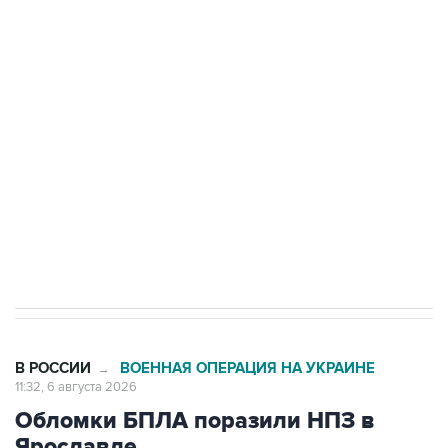
Путин сообщил о решении сосредоточить в
одних руках все службы тыла Минобороны
Как российские медицинские технологии
выходят на мировые рынки
Социальная реклама, АНО «Национальные приоритеты».
ИНН 7725383515 Erid: F7NfYUJCUneVdTRF8PRs
Трамп заявил, что переговоры с Ираном
начнутся в понедельник
В РОССИИ
ВОЕННАЯ ОПЕРАЦИЯ НА УКРАИНЕ
→
11:32, 6 августа 2026
Обломки БПЛА поразили НПЗ в
Ярославле