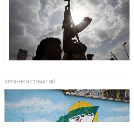
ХРОНИКИ СОБЫТИЙ
❮
❯