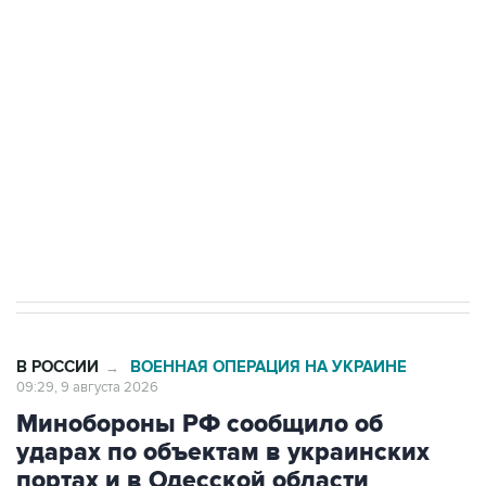
области подверглось атаке БПЛА
Беспилотные технологии и ИИ на службе у
электросетевых объектов и агрокомплексов
Социальная реклама, АНО «Национальные приоритеты».
ИНН 7725383515 Erid: F7NfYUJCUneVdwcydK6A
Кабмин РФ разрешил до 1 июля 2027 года
импорт, выпуск и обращение бензина Евро 2,
Евро 3, Евро 4
В РОССИИ
ВОЕННАЯ ОПЕРАЦИЯ НА УКРАИНЕ
→
09:29, 9 августа 2026
Минобороны РФ сообщило об
ударах по объектам в украинских
портах и в Одесской области