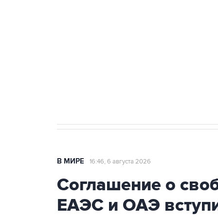
Путин сообщил о решении сосре
тыла Минобороны
Как российские медицинские т
Социальная реклама, АНО «Национальные приоритеты».
И
Трамп заявил, что переговоры 
В МИРЕ
16:46, 6 августа 2026
Соглашение о сво
ЕАЭС и ОАЭ вступи