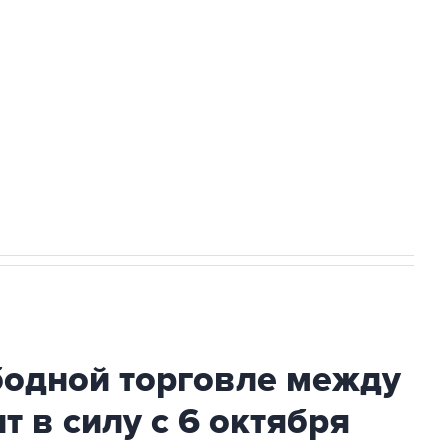
доточить в одних руках все службы
ехнологии выходят на мировые рынки
НН 7725383515 Erid: F7NfYUJCUneVdTRF8PRs
с Ираном начнутся в понедельник
бодной торговле между
т в силу с 6 октября