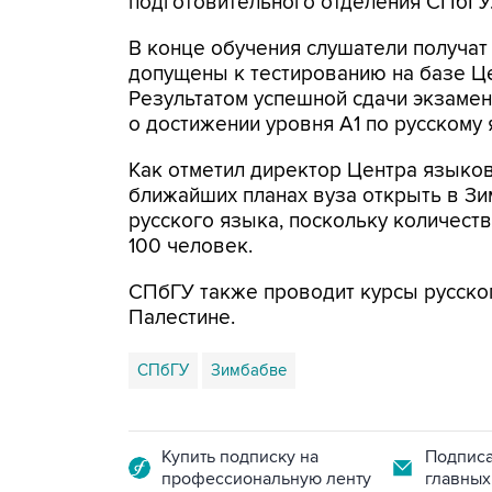
подготовительного отделения СПбГУ
В конце обучения слушатели получат
допущены к тестированию на базе Ц
Результатом успешной сдачи экзаме
о достижении уровня А1 по русскому 
Как отметил директор Центра языко
ближайших планах вуза открыть в Зи
русского языка, поскольку количест
100 человек.
СПбГУ также проводит курсы русског
Палестине.
СПбГУ
Зимбабве
Купить подписку на
Подписа
профессиональную ленту
главных