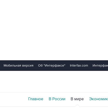
Мобильная версия
Об "Интерфаксе"
Interfax.com
Интерфак
Главное
В России
В мире
Экономик