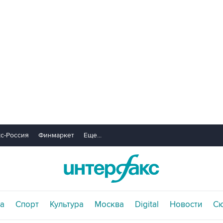
с-Россия
Финмаркет
Еще...
а
Спорт
Культура
Москва
Digital
Новости
С