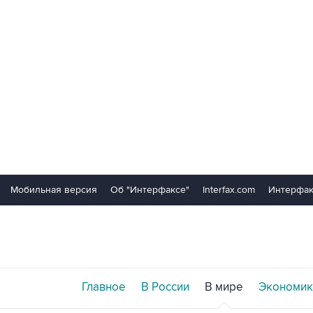
Мобильная версия
Об "Интерфаксе"
Interfax.com
Интерфак
Главное
В России
В мире
Экономик