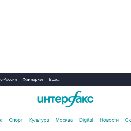
с-Россия
Финмаркет
Еще...
а
Спорт
Культура
Москва
Digital
Новости
С