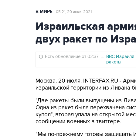
В МИРЕ
05:21, 20 июля 2021
Израильская арми
двух ракет по Изр
Есть обновление от 02:37
→
ВВС Израиля 
ракеты
Москва. 20 июля. INTERFAX.RU - Арм
израильской территории из Ливана б
"Две ракеты были выпущены из Лива
Одна из ракет была перехвачена си
купол", вторая упала на открытой мес
сообщении военных в твиттере.
"Мы по-прежнему готовы защищать Из