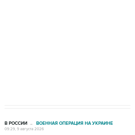
Промышленное предприятие в Самарской
области подверглось атаке БПЛА
Беспилотные технологии и ИИ на службе у
электросетевых объектов и агрокомплексов
Социальная реклама, АНО «Национальные приоритеты».
ИНН 7725383515 Erid: F7NfYUJCUneVdwcydK6A
Кабмин РФ разрешил до 1 июля 2027 года
импорт, выпуск и обращение бензина Евро 2,
Евро 3, Евро 4
В РОССИИ
ВОЕННАЯ ОПЕРАЦИЯ НА УКРАИНЕ
→
09:29, 9 августа 2026